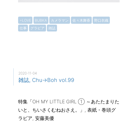
=LOVE
BUBKA
カメラマン
佐々木舞香
野口衣織
仕事
グラビア
雑誌
2020-11-04
雑誌, Chu→Boh vol.99
特集「OH MY LITTLE GIRL ① ～あたたまりた
いと、ちいさくむねおさえ。」, 表紙・巻頭グ
ラビア, 安藤美優