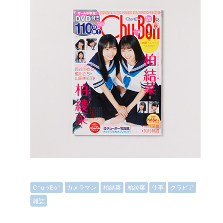
Chu→Boh
カメラマン
柏結菜
柏綾菜
仕事
グラビア
雑誌