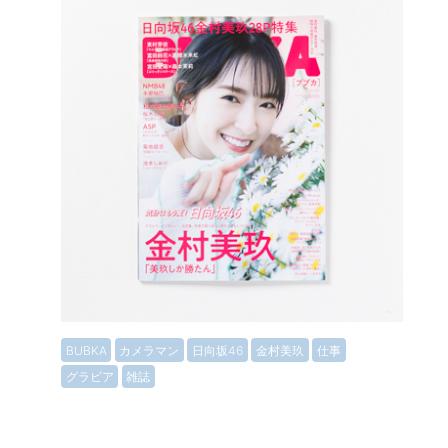
BUBKA
カメラマン
日向坂46
金村美玖
仕事
グラビア
雑誌