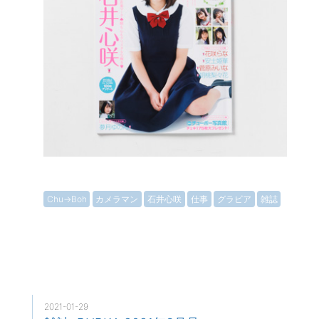
Chu→Boh
カメラマン
石井心咲
仕事
グラビア
雑誌
2021-01-29