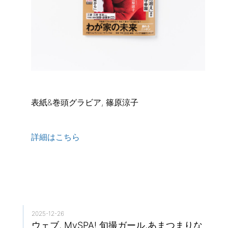
表紙&巻頭グラビア, 篠原涼子
詳細はこちら
2025-12-26
ウェブ, MySPA! 旬撮ガール,あまつまりな