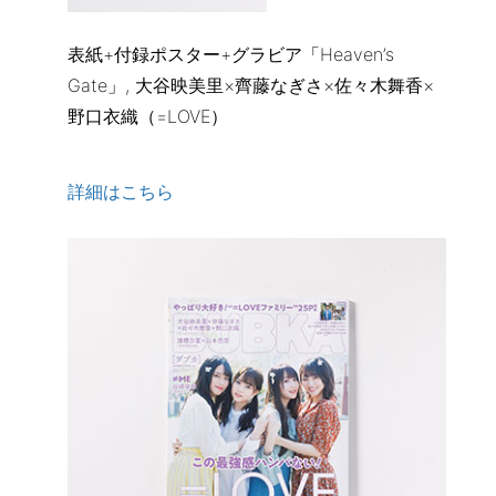
表紙+付録ポスター+グラビア「Heaven’s
Gate」, 大谷映美里×齊藤なぎさ×佐々木舞香×
野口衣織（=LOVE）
詳細はこちら