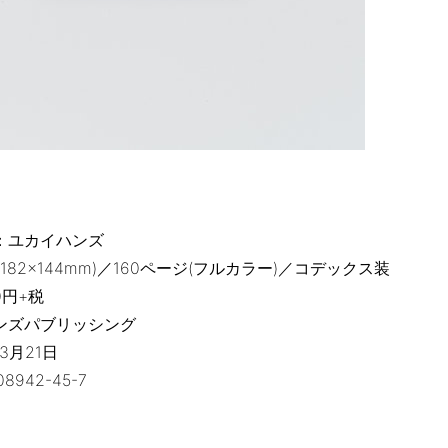
：ユカイハンズ
182×144mm)／160ページ(フルカラー)／コデックス装
0円+税
ンズパブリッシング
3月21日
08942-45-7