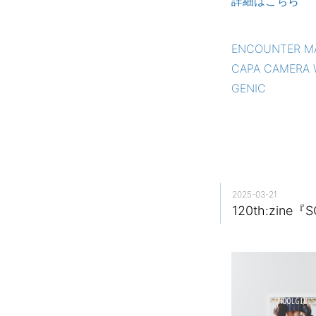
詳細はこちら
ENCOUNTER M
CAPA CAMERA 
GENIC
2025-03-21
120th:zin