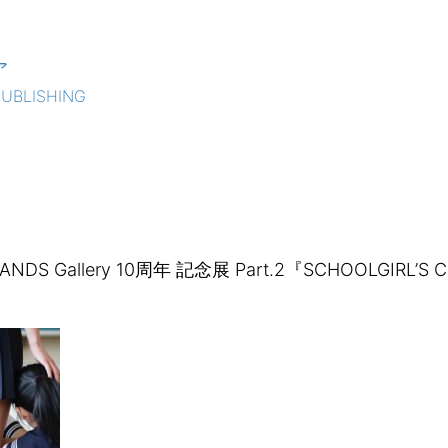
ア
PUBLISHING
ANDS Gallery 10周年 記念展 Part.2『SCHOOLGIRL’S