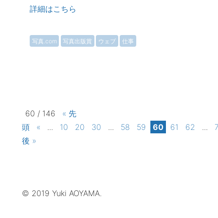
詳細はこちら
写真.com
写真出版賞
ウェブ
仕事
60 / 146
« 先
頭
«
...
10
20
30
...
58
59
60
61
62
...
後 »
© 2019 Yuki AOYAMA.