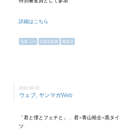
特別審査員として参加
詳細はこちら
写真.com
写真出版賞
審査員
2022-05-07
ウェブ, ヤンマガWeb
「君と僕とフェチと」 , 君×青山裕企×黒タイ
ツ