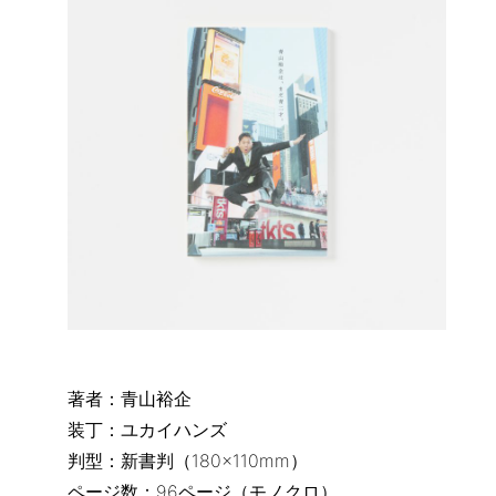
著者：青山裕企
装丁：ユカイハンズ
判型：新書判（180×110mm）
ページ数：96ページ（モノクロ）