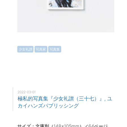
少女礼讃
写真家
写真集
2022-03-01
極私的写真集『少女礼讃（三十七）』, ユ
カイハンズパブリッシング
サイズ：文庫判（148×105mm）／64ページ