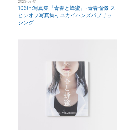
2023-09-01
106th:写真集『青春と蜂蜜』-青春憧憬 ス
ピンオフ写真集-, ユカイハンズパブリッ
シング