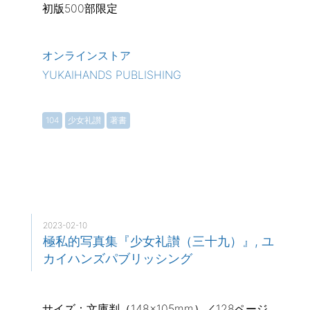
初版500部限定
オンラインストア
YUKAIHANDS PUBLISHING
104
少女礼讃
著書
2023-02-10
極私的写真集『少女礼讃（三十九）』, ユ
カイハンズパブリッシング
サイズ：文庫判（148×105mm）／128ページ