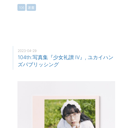
106
著書
2023-04-29
104th:写真集『少女礼讃 Ⅳ』, ユカイハン
ズパブリッシング