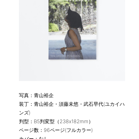
写真：青山裕企
装丁：青山裕企・須藤未悠・武石早代(ユカイハ
ンズ)
判型：B5判変型（238x182mm）
ページ数：96ページ(フルカラー)
カバー：なし