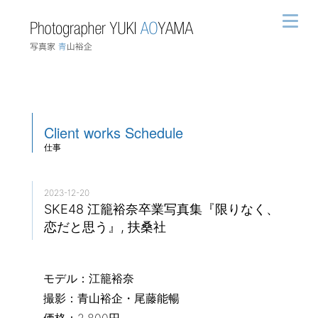
Client works
Schedule
仕事
2023-12-20
SKE48 江籠裕奈卒業写真集『限りなく、
恋だと思う』, 扶桑社
モデル：江籠裕奈
撮影：青山裕企・尾藤能暢