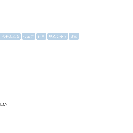
し恋せよ乙女
ウェブ
仕事
早乙女ゆう
連載
AMA.