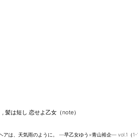
, 髪は短し 恋せよ乙女（note）
ヘアは、天気雨のように。 —早乙女ゆう×青山裕企— vol.1（1-