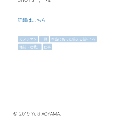
SHOT.3」, 一徹
詳細はこちら
カメラマン
一徹
本当にあった笑える話Pinky
雑誌（連載）
仕事
© 2019 Yuki AOYAMA.