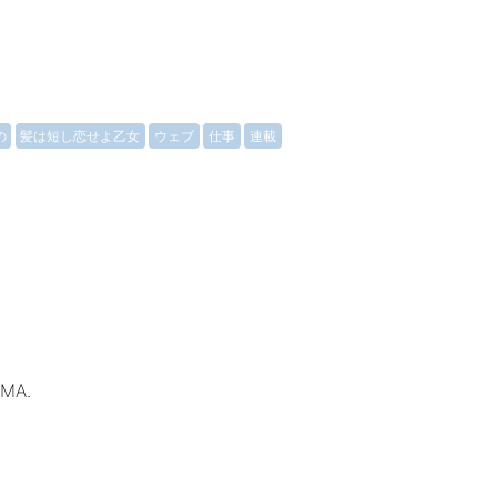
の
髪は短し恋せよ乙女
ウェブ
仕事
連載
AMA.