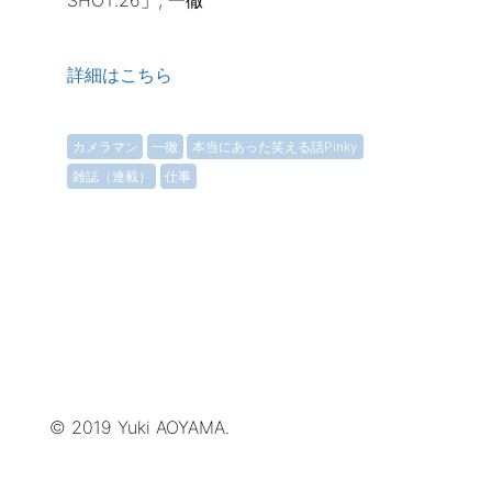
SHOT.26」, 一徹
詳細はこちら
カメラマン
一徹
本当にあった笑える話Pinky
雑誌（連載）
仕事
© 2019 Yuki AOYAMA.