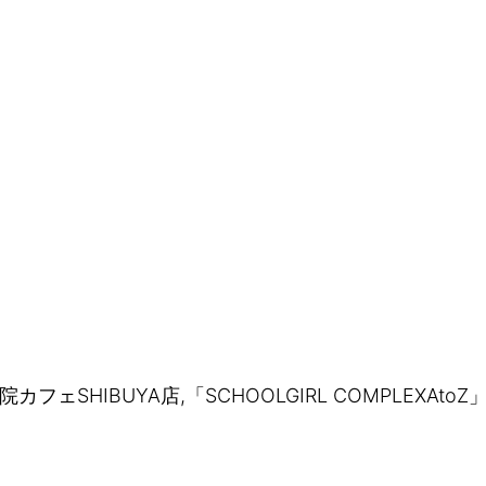
カフェSHIBUYA店,「SCHOOLGIRL COMPLEXAt