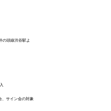
井の頭線渋谷駅よ
購入
）
合、サイン会の対象