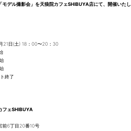
「モデル撮影会」を天狼院カフェSHIBUYA店にて、開催いた
月21日(土) 18：00〜20：30
始
始
始
ント終了
フェSHIBUYA
前6丁目20番10号