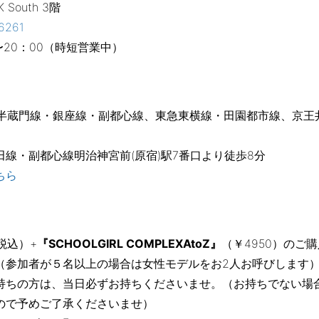
K South 3階
6261
0〜20：00（時短営業中）
ロ半蔵門線・銀座線・副都心線、東急東横線・田園都市線、京王
線・副都心線明治神宮前(原宿)駅7番口より徒歩8分
ちら
（税込）+
『SCHOOLGIRL COMPLEXAtoZ』
（￥4950）のご
（参加者が５名以上の場合は女性モデルをお2人お呼びします
持ちの方は、当日必ずお持ちくださいませ。（お持ちでない場
ので予めご了承くださいませ）