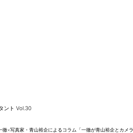
タント Vol.30
一徹×写真家・青山裕企によるコラム「一徹が青山裕企とカメラ