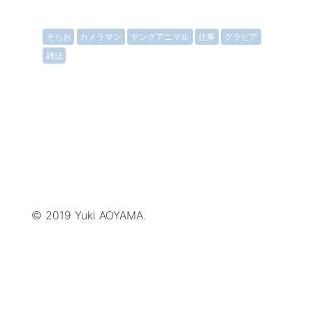
そちお
カメラマン
ヤングアニマル
仕事
グラビア
雑誌
© 2019 Yuki AOYAMA.