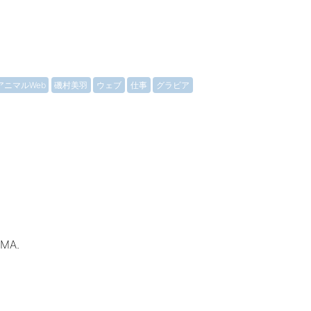
アニマルWeb
磯村美羽
ウェブ
仕事
グラビア
AMA.