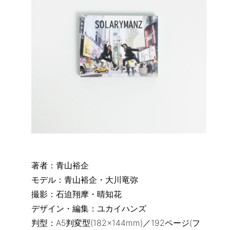
著者：青山裕企
モデル：青山裕企・大川竜弥
撮影：石迫翔摩・晴知花
デザイン・編集：ユカイハンズ
判型：A5判変型(182×144mm)／192ページ(フ