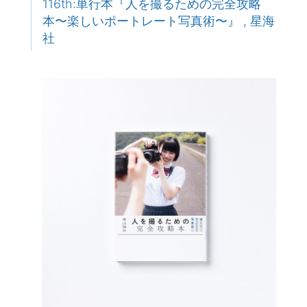
116th:単行本『人を撮るための完全攻略
本〜楽しいポートレート写真術〜』 , 星海
社