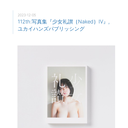
2023-12-05
112th:写真集『少女礼讃｛Naked｝Ⅳ』,
ユカイハンズパブリッシング