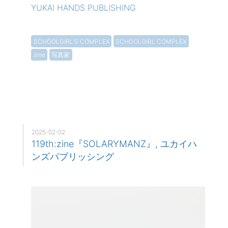
YUKAI HANDS PUBLISHING
SCHOOLGIRL’S COMPLEX
SCHOOLGIRL COMPLEX
zine
写真家
2025-02-02
119th:zine『SOLARYMANZ』, ユカイハ
ンズパブリッシング